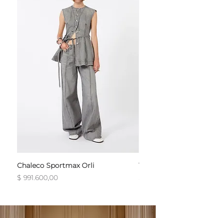
Chaleco Sportmax Orli
T-Shirt Sportmax Egre
Precio
Precio
$ 991.600,00
$ 754.800,00