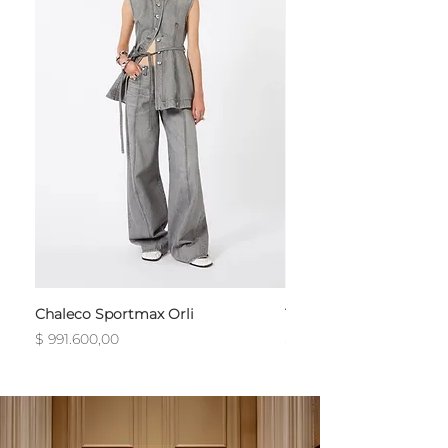
Chaleco Sportmax Orli
T-Shirt Sportmax Egre
Precio
Precio
$ 991.600,00
$ 754.800,00