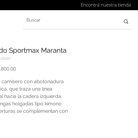
Encontrá nuestra tienda
ido Sportmax Maranta
620401
Precio
.800,00
o camisero con abotonadura
ica, que traza una línea
l hacia la cadera izquierda.
ngas holgadas tipo kimono
erturas se complementan con
on tapeta de estilo masculino.
n la cintura con juego de
s hacia la parte superior tanto