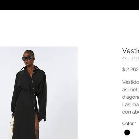
Vest
SKU: 132
$ 2.263
Vestid
asimétr
diagona
Las ma
con ab
puños c
Color
*
Corte e
pliegue