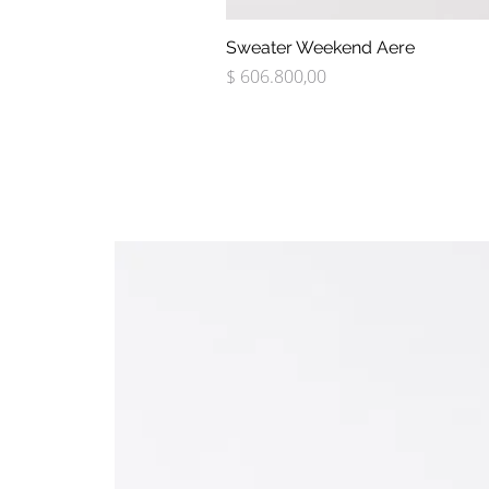
Sweater Weekend Aere
Precio
$ 606.800,00