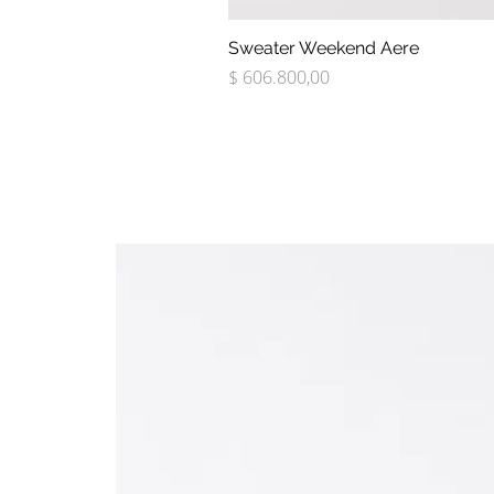
Sweater Weekend Aere
Precio
$ 606.800,00