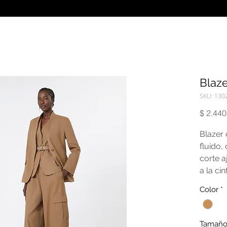
Blaz
SKU: 130
$ 2.440
Blazer
fluido,
corte a
a la ci
Color
*
Tamañ