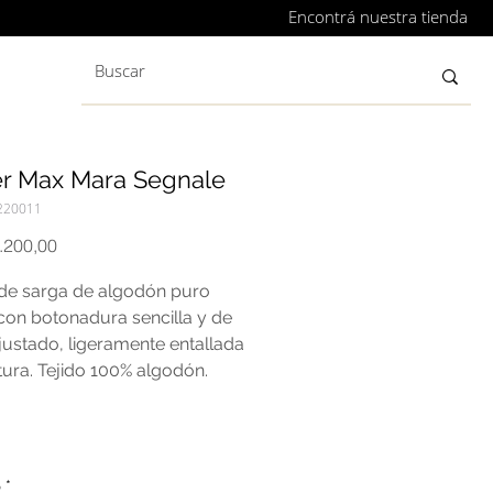
Encontrá nuestra tienda
er Max Mara Segnale
220011
Precio
.200,00
 de sarga de algodón puro
 con botonadura sencilla y de
justado, ligeramente entallada
ntura. Tejido 100% algodón.
o
*