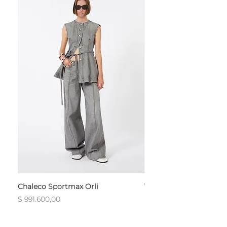
Chaleco Sportmax Orli
T-Shirt Sportmax Egre
Precio
Precio
$ 991.600,00
$ 754.800,00