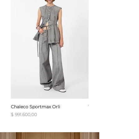
Chaleco Sportmax Orli
T-Shirt Sportmax Egre
Precio
Precio
$ 991.600,00
$ 754.800,00