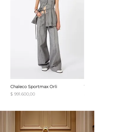
Chaleco Sportmax Orli
T-Shirt Sportmax Egre
Precio
Precio
$ 991.600,00
$ 754.800,00