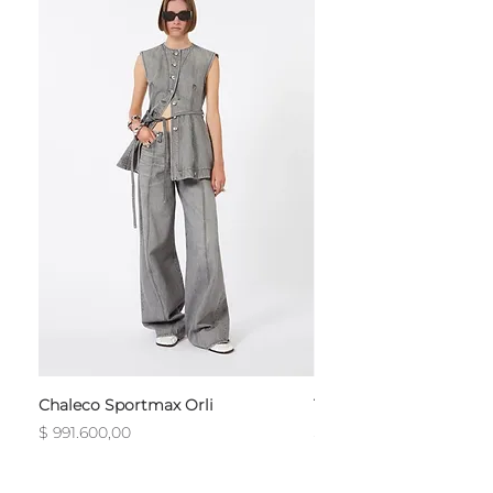
Chaleco Sportmax Orli
T-Shirt Sportmax Egre
Precio
Precio
$ 991.600,00
$ 754.800,00