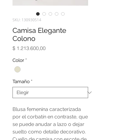
SKU: 130930514
Camisa Elegante
Colono
Precio
$ 1.213.600,00
Color
*
Tamaño
*
Blusa femenina caracterizada
por el corbatín en contraste, que
se puede anudar a lazo o dejar
suelto como detalle decorativo.
Cuello de camisa con escote de