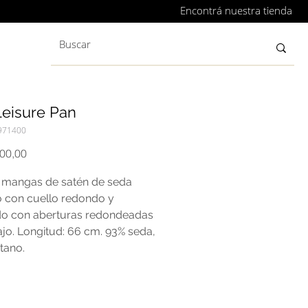
Encontrá nuestra tienda
Leisure Pan
971400
Precio
000,00
n mangas de satén de seda
o con cuello redondo y
o con aberturas redondeadas
ajo. Longitud: 66 cm. 93% seda,
tano.