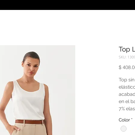
Top 
SKU: 130
$ 408.
Top si
elástic
acabad
en el b
7% elas
Color
*