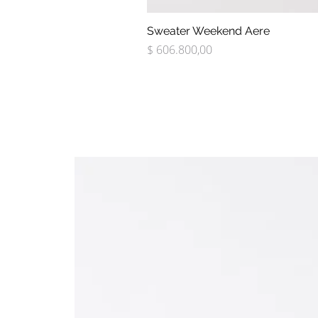
Sweater Weekend Aere
Precio
$ 606.800,00