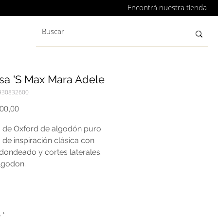
Encontrá nuestra tienda
sa 'S Max Mara Adele
930832600
Precio
400,00
 de Oxford de algodón puro
 de inspiración clásica con
dondeado y cortes laterales.
lgodon.
o
*