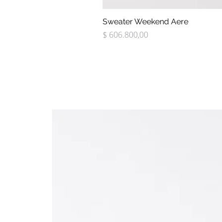
Sweater Weekend Aere
Precio
$ 606.800,00