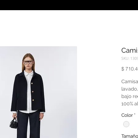
Cami
SKU: 130
$ 710.
Camisa
lavado,
bajo re
100% a
Color
*
Tamañ