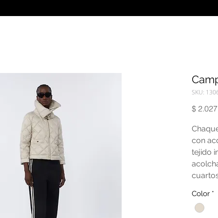
Camp
SKU: 130
$ 2.027
Chaque
con ac
tejido
acolch
cuartos
botones
Color
*
Cierre 
Bolsill