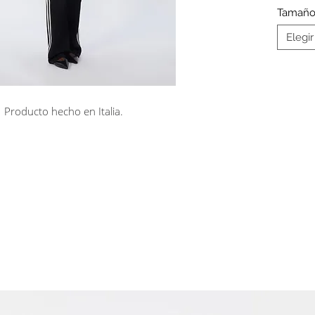
botones
Tamañ
Tejido 
Elegir
con em
Producto hecho en Italia.
rá en línea
Cuotas sin interés