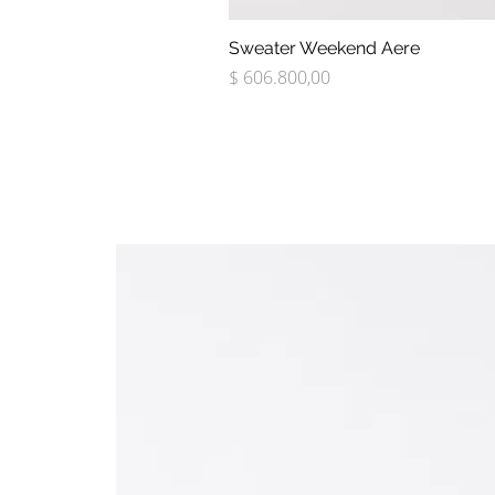
Sweater Weekend Aere
Precio
$ 606.800,00