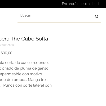
Encontrá nuestra tienda
era The Cube Softa
630032636
Precio
.600,00
ta corta de cuello redondo,
olchado de pluma de ganso,
 impermeable con motivo
ado de rombos. Manga tres
 . Puños con corte lateral con
 a presión con logotipo.
delantero con cremallera.
os con ribeteado horizontal y