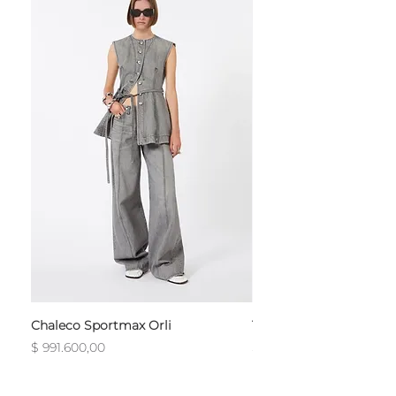
Chaleco Sportmax Orli
T-Shirt Sportmax Egre
Precio
Precio
$ 991.600,00
$ 754.800,00