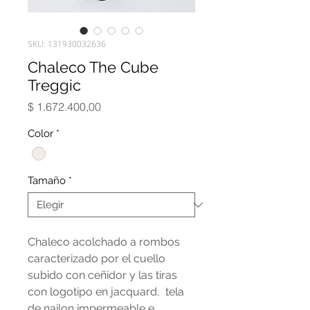
SKU: 131930032636
Chaleco The Cube
Treggic
Precio
$ 1.672.400,00
Color
*
Tamaño
*
Chaleco acolchado a rombos
caracterizado por el cuello
subido con ceñidor y las tiras
con logotipo en jacquard, tela
de nailon impermeable e