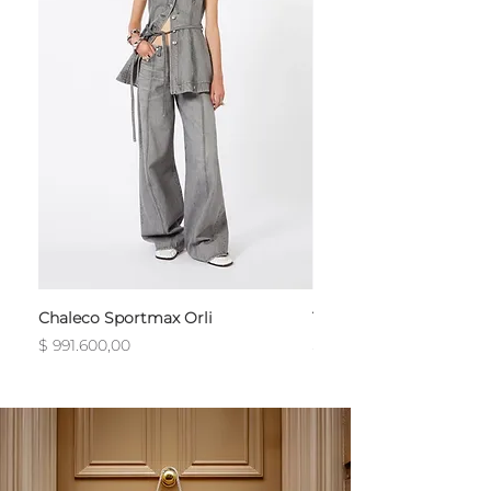
Chaleco Sportmax Orli
T-Shirt Sportmax Egre
Precio
Precio
$ 991.600,00
$ 754.800,00