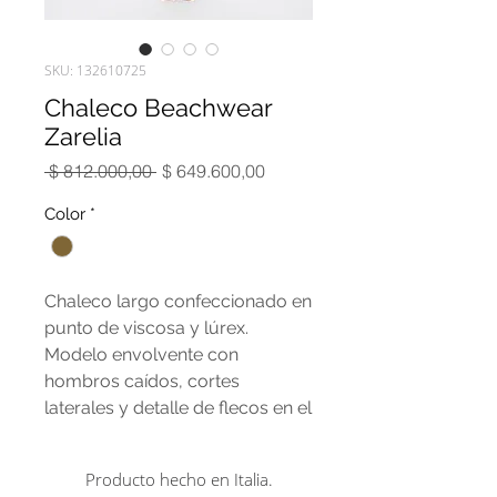
SKU: 132610725
Chaleco Beachwear
Zarelia
Precio
Precio
 $ 812.000,00 
$ 649.600,00
de
oferta
Color
*
Chaleco largo confeccionado en
punto de viscosa y lúrex.
Modelo envolvente con
hombros caídos, cortes
laterales y detalle de flecos en el
bajo. La incorporación de una
fibra metálica ligera aporta brillo
Producto hecho en Italia.
a la prenda, mientras que el