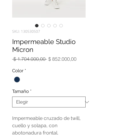
SKU: 130530507
Impermeable Studio
Micron
Precio
Precio
 $ 1.704.000,00 
$ 852.000,00
de
oferta
Color
*
Tamaño
*
Impermeable cruzado de twill,
cuello y solapa, con
abotonadura frontal.