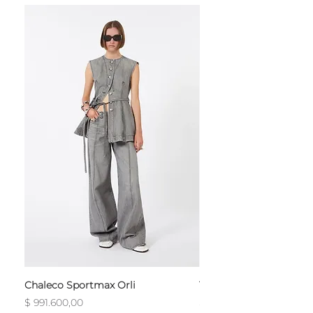
Chaleco Sportmax Orli
T-Shirt Sportmax Egre
Precio
Precio
$ 991.600,00
$ 754.800,00