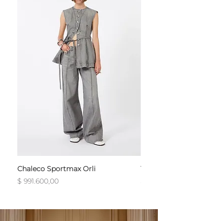
Chaleco Sportmax Orli
T-Shirt Sportmax Egre
Precio
Precio
$ 991.600,00
$ 754.800,00