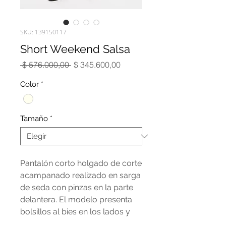
SKU: 139150117
Short Weekend Salsa
Precio
Precio
 $ 576.000,00 
$ 345.600,00
de
oferta
Color
*
Tamaño
*
Pantalón corto holgado de corte
acampanado realizado en sarga
de seda con pinzas en la parte
delantera. El modelo presenta
bolsillos al bies en los lados y
bolsillos ribeteados en la parte