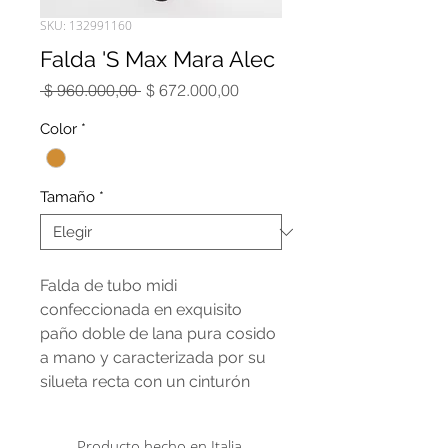
SKU: 132991160
Falda 'S Max Mara Alec
Precio
Precio
 $ 960.000,00 
$ 672.000,00
de
oferta
Color
*
Tamaño
*
Falda de tubo midi
confeccionada en exquisito
paño doble de lana pura cosido
a mano y caracterizada por su
silueta recta con un cinturón
insertado en la parte delantera.
La silueta se completa con
Producto hecho en Italia.