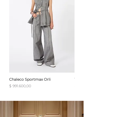
Chaleco Sportmax Orli
T-Shirt Sportmax Egre
Precio
Precio
$ 991.600,00
$ 754.800,00