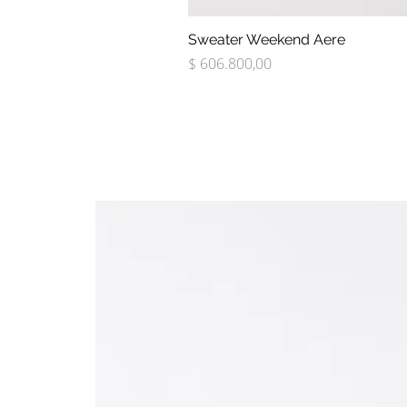
Sweater Weekend Aere
Precio
$ 606.800,00