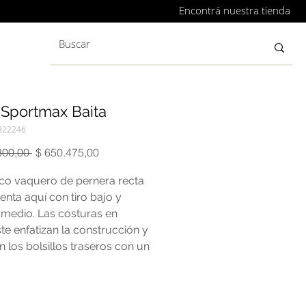
Encontrá nuestra tienda
 Sportmax Baita
822246
Precio
Precio
300,00 
$ 650.475,00
de
oferta
ico vaquero de pernera recta
enta aquí con tiro bajo y
 medio. Las costuras en
te enfatizan la construcción y
n los bolsillos traseros con un
 de portabolígrafo. 100%
n