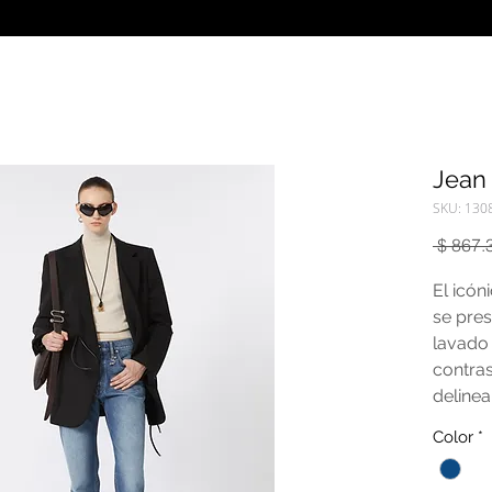
Jean
SKU: 130
 $ 867.
El icón
se pres
lavado
contras
delinea
detalle
Color
*
algodo