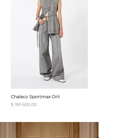
Chaleco Sportmax Orli
T-Shirt Sportmax Egre
Precio
Precio
$ 991.600,00
$ 754.800,00