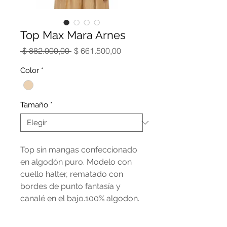
Top Max Mara Arnes
Precio
Precio
 $ 882.000,00 
$ 661.500,00
de
oferta
Color
*
Tamaño
*
Top sin mangas confeccionado
en algodón puro. Modelo con
cuello halter, rematado con
bordes de punto fantasía y
canalé en el bajo.100% algodon.