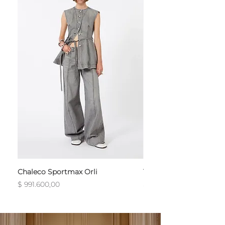
Chaleco Sportmax Orli
T-Shirt Sportmax Egre
Precio
Precio
$ 991.600,00
$ 754.800,00