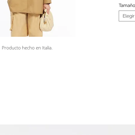
juego q
Tamañ
delante
Elegir
Producto hecho en Italia.
rá en línea
Cuotas sin interés