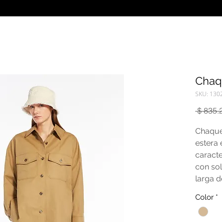
Chaq
SKU: 130
 $ 835.
Chaque
estera
caracte
con so
larga d
camisa
Color
*
un dob
abertur