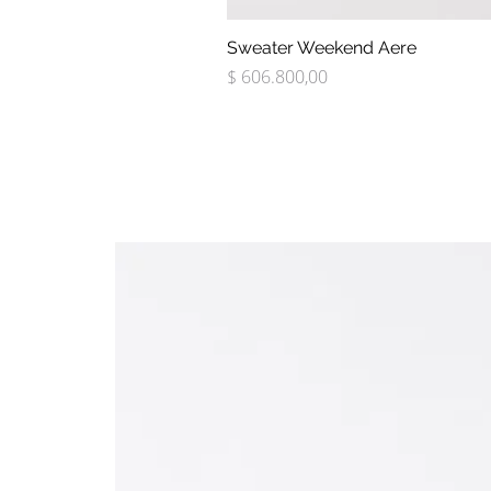
Sweater Weekend Aere
Precio
$ 606.800,00