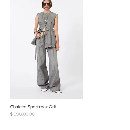
Chaleco Sportmax Orli
T-Shirt Sportmax Egre
Precio
Precio
$ 991.600,00
$ 754.800,00