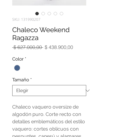
SKU: 131990207
Chaleco Weekend
Ragazza
Precio
Precio
 $ 627.000,00 
$ 438.900,00
de
oferta
Color
*
Tamaño
*
Chaleco vaquero oversize de
algodón puro. Corte recto con
detalles emblemáticos del estilo
vaquero: cortes oblicuos con
pespuntes, canesú y alamares