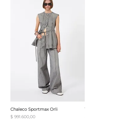
Chaleco Sportmax Orli
T-Shirt Sportmax Egre
Precio
Precio
$ 991.600,00
$ 754.800,00