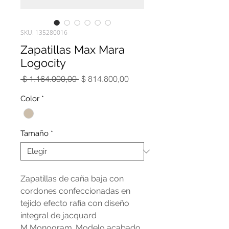
SKU: 135280016
Zapatillas Max Mara
Logocity
Precio
Precio
 $ 1.164.000,00 
$ 814.800,00
de
oferta
Color
*
Tamaño
*
Zapatillas de caña baja con
cordones confeccionadas en
tejido efecto rafia con diseño
integral de jacquard
M Monogram. Modelo acabado