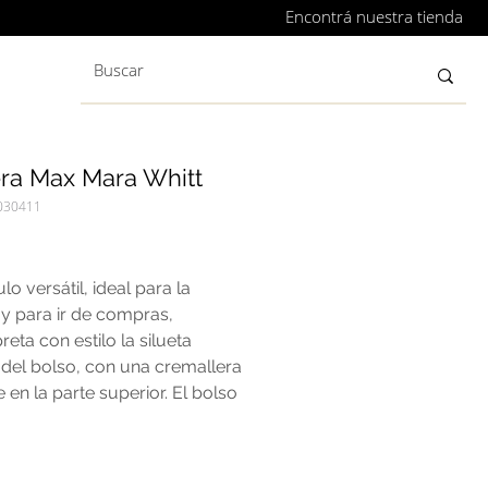
Encontrá nuestra tienda
era Max Mara Whitt
030411
recio
ulo versátil, ideal para la
y para ir de compras,
preta con estilo la silueta
 del bolso, con una cremallera
le en la parte superior. El bolso
y espacioso, inspirado en la
ia atemporal del Whitney,
 se puede llevar junto con un