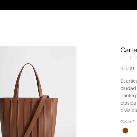
Cart
SKU: 135
P
$ 0,00
El artíc
ciudad 
reinter
clásica
divisib
ligero 
Color
*
eleganc
también