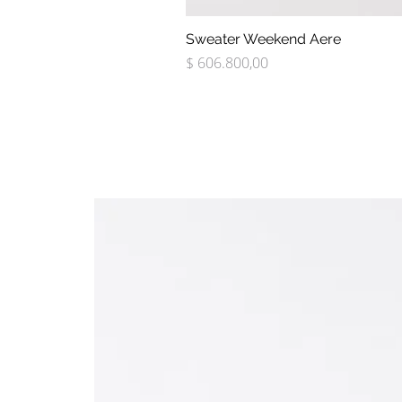
Sweater Weekend Aere
Precio
$ 606.800,00