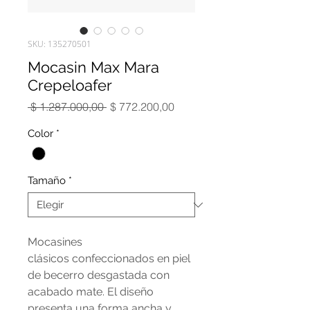
SKU: 135270501
Mocasin Max Mara
Crepeloafer
Precio
Precio
 $ 1.287.000,00 
$ 772.200,00
de
oferta
Color
*
Tamaño
*
Mocasines
clásicos confeccionados en piel
de becerro desgastada con
acabado mate. El diseño
presenta una forma ancha y