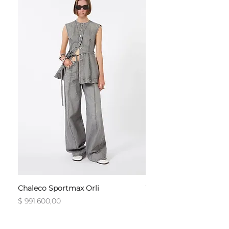
Chaleco Sportmax Orli
T-Shirt Sportmax Egre
Precio
Precio
$ 991.600,00
$ 754.800,00