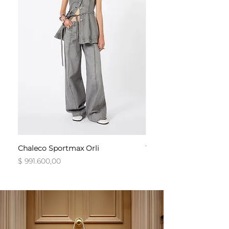
Chaleco Sportmax Orli
T-Shirt Sportmax Egre
Precio
Precio
$ 991.600,00
$ 754.800,00