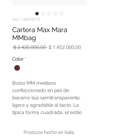
SKU: 135070712
Cartera Max Mara
MMbag
Precio
Precio
 $ 2.420.000,00 
$ 1.452.000,00
de
oferta
Color
*
Bolso MM mediano
confeccionado en piel de
becerro lisa semitransparente,
ligera y agradable al tacto. La
típica forma cuadrada, el estilo
cuadrado y el cierre metálico
geométrico son un guiño a la
Producto hecho en Italia.
arquitectura de la sede de Max