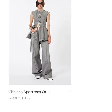
Chaleco Sportmax Orli
T-Shirt Sportmax Egre
Precio
Precio
$ 991.600,00
$ 754.800,00