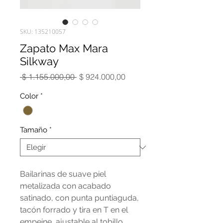
SKU: 135210057
Zapato Max Mara
Silkway
Precio
Precio
 $ 1.155.000,00 
$ 924.000,00
de
oferta
Color
*
Tamaño
*
Bailarinas de suave piel
metalizada con acabado
satinado, con punta puntiaguda,
tacón forrado y tira en T en el
empeine, ajustable al tobillo.