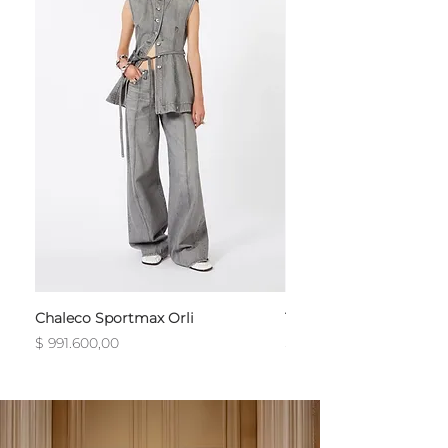
Chaleco Sportmax Orli
T-Shirt Sportmax Egre
Precio
Precio
$ 991.600,00
$ 754.800,00