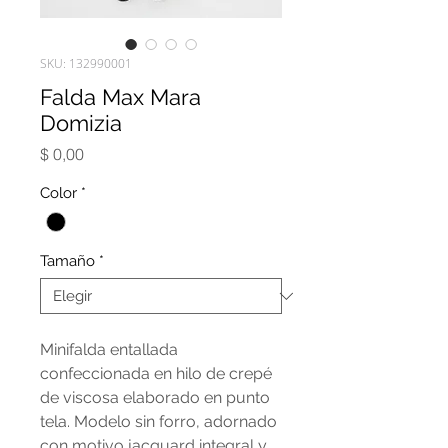
SKU: 132990001
Falda Max Mara
Domizia
Precio
$ 0,00
Color
*
Tamaño
*
Minifalda entallada
confeccionada en hilo de crepé
de viscosa elaborado en punto
tela. Modelo sin forro, adornado
con motivo jacquard integral y