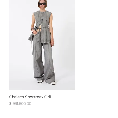
Chaleco Sportmax Orli
T-Shirt Sportmax Egre
Precio
Precio
$ 991.600,00
$ 754.800,00