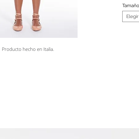
dobladi
Tamañ
solapa
Elegir
gancho.
Producto hecho en Italia.
rá en línea
Cuotas sin interés