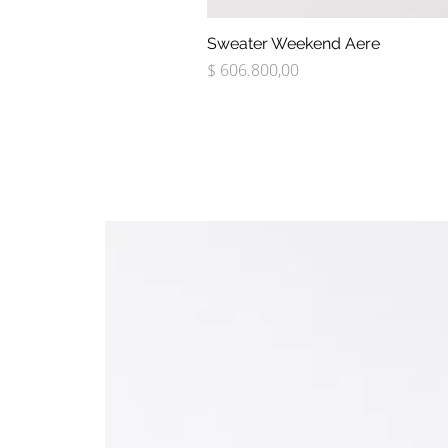
Sweater Weekend Aere
Precio
$ 606.800,00