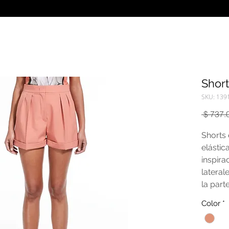
Shor
SKU: 139
 $ 737.
Shorts 
elástic
inspira
lateral
la part
ligera
Color
*
un plie
delante