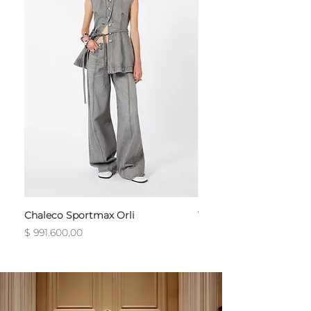
Chaleco Sportmax Orli
T-Shirt Sportmax Egre
Precio
Precio
$ 991.600,00
$ 754.800,00