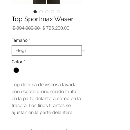
Top Sportmax Waser
Precio
Precio
 $ 994.000,00 
$ 795.200,00
de
oferta
Tamaño
*
Color
*
Top de lona de viscosa lavada
con escote pronunciado tanto
en la parte delantera como en la
trasera. Los finos tirantes se
ajustan en la parte delantera
izquierda mediante una trabilla
metálica en forma de S y en la