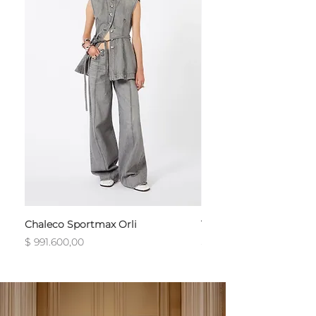
Chaleco Sportmax Orli
T-Shirt Sportmax Egre
Precio
Precio
$ 991.600,00
$ 754.800,00