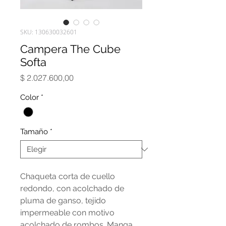
SKU: 130630032601
Campera The Cube
Softa
Precio
$ 2.027.600,00
Color
*
Tamaño
*
Chaqueta corta de cuello
redondo, con acolchado de
pluma de ganso, tejido
impermeable con motivo
acolchado de rombos. Manga