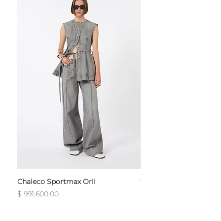
Chaleco Sportmax Orli
T-Shirt Sportmax Egre
Precio
Precio
$ 991.600,00
$ 754.800,00