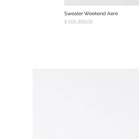
Sweater Weekend Aere
Precio
$ 606.800,00