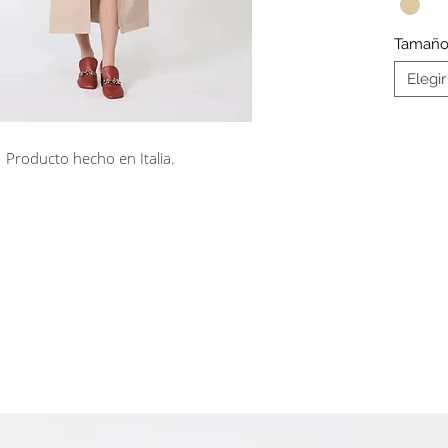
poliést
Tamañ
Elegir
Producto hecho en Italia.
rá en línea
Cuotas sin interés