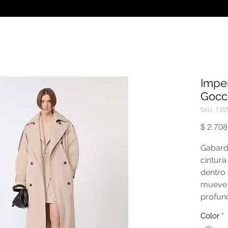
Impe
Gocc
SKU: 130
$ 2.708
Gabardi
cintura
dentro 
mueve c
profund
central
Color
*
metálic