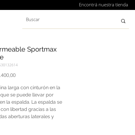
Encontrá nuestra tienda
rmeable Sportmax
e
530132614
Precio
.400,00
na larga con cinturón en la
 que se puede llevar por
en la espalda. La espalda se
on libertad gracias a las
as aberturas laterales y
es, adornadas con un cinturón
o extraíble. Tejido: 62%